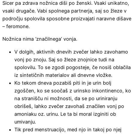
Sicer pa zdrava nožnica diši po ženski. Vsaki unikatno,
vsaki drugače. Vabi spolnega partnerja, saj so žleze v
področju spolovila sposobne proizvajati naravne dišave
– feromone.
Nožnica nima ‘značilnega’ vonja.
V dolgih, aktivnih dnevih zvečer lahko zavohamo
vonj po znoju. Saj so žleze znojnice tudi na
spolovilu. To se zgodi pogosteje, če nosiš oblačila
iz sintetičnih materialov ali dnevne vložke.
Ko tekom dneva pozabiš piti in je urin bolj
zgoščen, ko se soočaš z urinsko inkontinenco, ko
na stranišču ni možnosti, da se po uriniranju
obrišeš, lahko zvečer zavohaš značilen vonj po
amoniaku oz. urinu. Le ta bi moral izginiti ob
umivanju.
Tik pred menstruacijo, med njo in takoj po njej