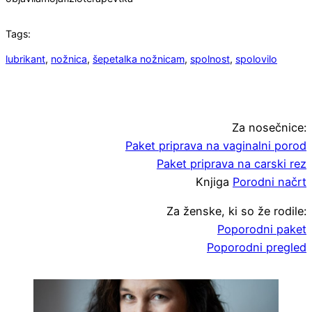
Tags:
lubrikant
, 
nožnica
, 
šepetalka nožnicam
, 
spolnost
, 
spolovilo
Za nosečnice:
Paket priprava na vaginalni porod
Paket priprava na carski rez
Knjiga
Porodni načrt
Za ženske, ki so že rodile:
Poporodni paket
Poporodni pregled