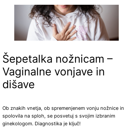
Skip
to
content
Šepetalka nožnicam –
Vaginalne vonjave in
dišave
Ob znakih vnetja, ob spremenjenem vonju nožnice in
spolovila na sploh, se posvetuj s svojim izbranim
ginekologom. Diagnostika je ključ!