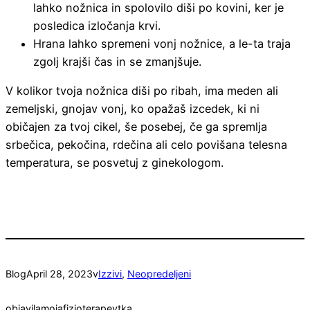
lahko nožnica in spolovilo diši po kovini, ker je
posledica izločanja krvi.
Hrana lahko spremeni vonj nožnice, a le-ta traja
zgolj krajši čas in se zmanjšuje.
V kolikor tvoja nožnica diši po ribah, ima meden ali
zemeljski, gnojav vonj, ko opažaš izcedek, ki ni
običajen za tvoj cikel, še posebej, če ga spremlja
srbečica, pekočina, rdečina ali celo povišana telesna
temperatura, se posvetuj z ginekologom.
Blog
April 28, 2023
v
Izzivi
, 
Neopredeljeni
objavila
mojafizioterapevtka