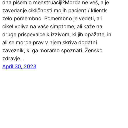
dna pišem o menstruaciji?Morda ne veš, a je
zavedanje cikličnosti mojih pacient / klientk
zelo pomembno. Pomembno je vedeti, ali
cikel vpliva na vaše simptome, ali kaže na
druge prispevalce k izzivom, ki jih opažate, in
ali se morda prav v njem skriva dodatni
zaveznik, ki ga moramo spoznati. Žensko
zdravje…
April 30, 2023